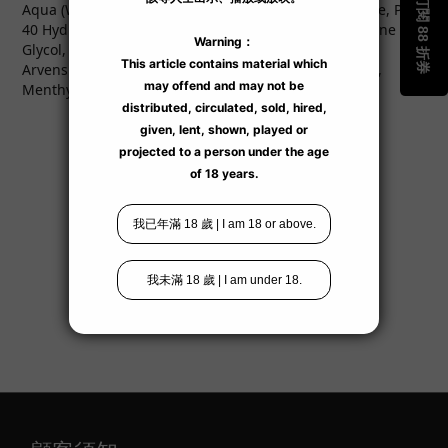
Aqua (Water), Sorbitol, Glycerin, Hydroxyethylcellulose, Peg-
40 Hydrogenated Castor Oil, Aroma (Flavour), Propylene
Glycol, Sodium Benzoate, Sodium Saccharin, Mentha
Arvensis Leaf Oil, Menthol, L-Menthanone, Limonene,
Menthyl Acetate, Carvone, Pinene.
了解更多