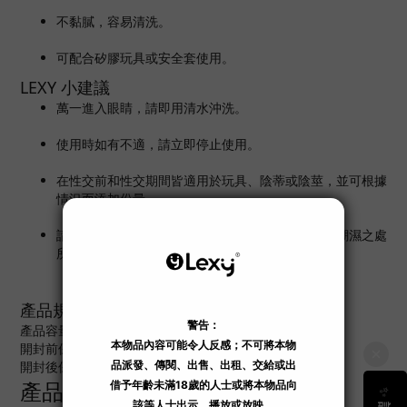
不黏膩，容易清洗。
可配合矽膠玩具或安全套使用。
LEXY 小建議
萬一進入眼睛，請即用清水沖洗。
使用時如有不適，請立即停止使用。
在性交前和性交期間皆適用於玩具、陰蒂或陰莖，並可根據
情況而添加份量。
請收納於陰涼之處所，避免陽光直接曝曬、高溫、潮濕之處
所。
產品規格
產品容量：100 ml
開封前保質期：約 3 年
開封後保質期：約 6 個月
產品成份：