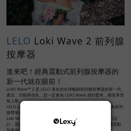
LELO
Loki Wave 2 前列腺
按摩器
進來吧！經典震動式前列腺按摩器的
新一代就在眼前！
LOKI Wave™ 2 是 LELO 著名的全球暢銷前列腺按摩器的新一代
產品，功能再強化，您一定會為 LOKI Wave 感到驚奇，愉悅享受
無上限。
LELO Loki Wave 2 模擬手指的按摩動作在體內來回移動，為前列
腺帶來極致快感！
Loki Wave 2 有賴獨特的 WaveMotion™ 技術及同步雙摩打設
計，震感猶如微妙的波浪。體內刺激感令人興奮滿足，深層震動
別具挑逗情趣。