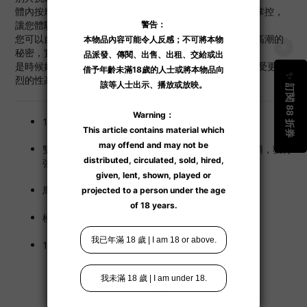
體內按摩手柄經全面重新設計且符合人體工學，易於靈活掌控，
讓您體驗前所未有的快樂。
您可以自己單獨使用或與伴侶一起使用來解鎖更多達到性高潮的
秘密，實現無與倫比如同手指按摩般的前列腺按摩。
是時候好好運用 LOKI Wave 2，獲得難以忘懷的刺激，享受更強
烈的性高潮。
12 種震動設定，範圍更廣泛的震動設定。
雙馬達為您帶來超強震動和快感，各控制一個按摩頭，獲得
強力刺激。
馬達準確瞄準前列腺和會陰，更具爆發力。
極致滑順的高級矽膠材質，觸感溫潤。
100% 完全防水，適用於浸浴或淋浴。
了解更多