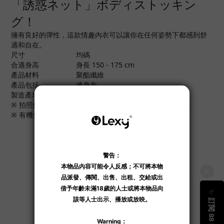
「誘惑ネット」ボディストッキン
グ！
擁有良好的彈性，這款情趣內衣可以讓你在任何姿勢下都感到舒
適和自在。
尺寸
均碼
合適身高
身長 150 - 175 cm
產品材料
聚酯纖維
產品包括
連身衣
製造產地
中國
※ 拍照燈光有機會影響相片衣物顏色，一切以實物色為準。
※ 有機會有誤差 1-2 cm。
了解更多