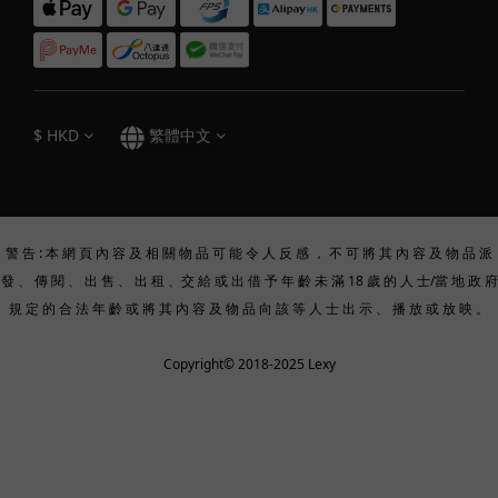
$
HKD
繁體中文
警 告 : 本 網 頁 內 容 及 相 關 物 品 可 能 令 人 反 感 ， 不 可 將 其 內 容 及 物 品 派
發 、 傳 閱 、 出 售 、 出 租 、交 給 或 出 借 予 年 齡 未 滿 18 歲 的 人 士/當 地 政 府
規 定 的 合 法 年 齡 或 將 其 內 容 及 物 品 向 該 等 人 士 出 示 、 播 放 或 放 映 。
Copyright© 2018-2025 Lexy
立即購買