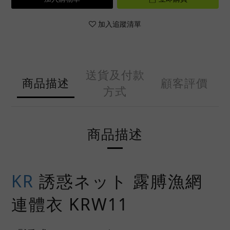
加入追蹤清單
送貨及付款
商品描述
顧客評價
方式
商品描述
KR
誘惑ネット 露膊漁網
連體衣 KRW11