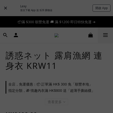
Lexy
開啟 App
首次下載 App 送 $28 購物金
📦滿 $300 順豐免運 🚚 滿 $1200 即日特快免運 ➔
📦滿 $300 順豐免運 🚚 滿 $1200 即日特快免運 ➔
🎉 新人首單享 88 折，快來領券加入！➔
📦滿 $300 順豐免運 🚚 滿 $1200 即日特快免運 ➔
誘惑ネット 露肩漁網 連
身衣 KRW11
全店，免運優惠：📦 訂單滿 HK$ 300 免「順豐本地」
指定分類，🎁 情趣內衣滿 HK$800 送「超薄手撕絲襪」
查看更多