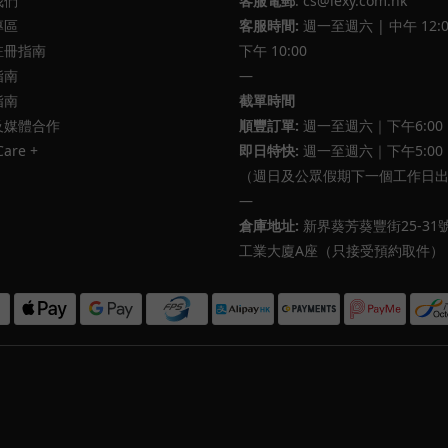
我們
客服電郵
: cs@lexy.com.hk
專區
客服時間:
週一至週六 | 中午 12:0
註冊指南
下午 10:00
指南
—
指南
截單時間
及媒體合作
順豐訂單:
週一至週六｜下午6:00
Care +
即日特快:
週一至週六｜下午5:00
（週日及公眾假期下一個工作日
—
倉庫地址:
新界葵芳葵豐街25-31
工業大廈A座（只接受預約取件）