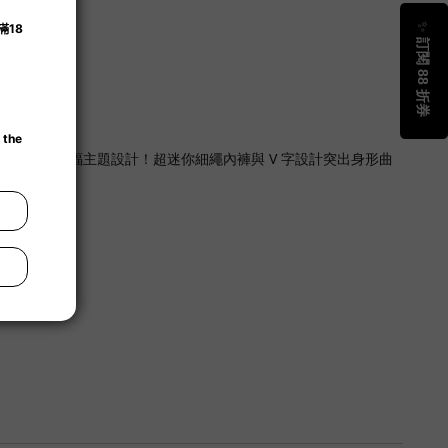
造神秘蝙蝠主題設計！超迷你細繩內褲與 V 字設計突出身形曲
魅力！