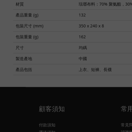
材質
琺瑯布料：70% 聚氨酯，30%
產品重量 (g)
132
包裝尺寸 (mm)
350 x 240 x 8
包裝重量 (g)
162
尺寸
均碼
製造產地
中國
產品包括
上衣、短褲、長襪
顧客須知
常
付款須知
常見