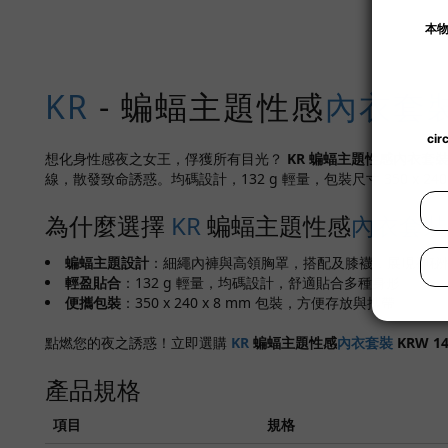
KR
- 蝙蝠主題性感
內衣套
想化身性感夜之女王，俘獲所有目光？
KR 蝙蝠主題性感內衣套裝 
線，散發致命誘惑。均碼設計，132 g 輕量，包裝尺寸 350 x 24
為什麼選擇
KR
蝙蝠主題性感
內衣套裝
蝙蝠主題設計
：細繩內褲與高領胸罩，搭配及膝襪，展現神秘
輕盈貼合
：132 g 輕量，均碼設計，舒適貼合多種身形。
便攜包裝
：350 x 240 x 8 mm 包裝，方便存放與攜帶。
點燃您的夜之誘惑！立即選購
KR
蝙蝠主題性感
內衣套裝
KRW 14
產品規格
項目
規格