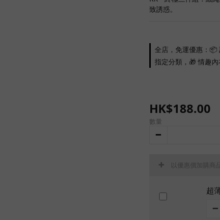
致誘惑。
全店，免運優惠：📦 
指定分類，🎁 情趣內
HK$188.00
數量
以優惠價加購商
超