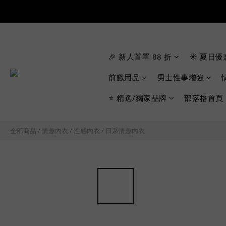
🎉 新人首單 88 折
☀️ 夏日優
前戲用品
男士性事增強
⭐ 精選/獨家品牌
部落格首頁
全部商品
/
情趣內衣
/
性感內衣
/
日系情趣內衣