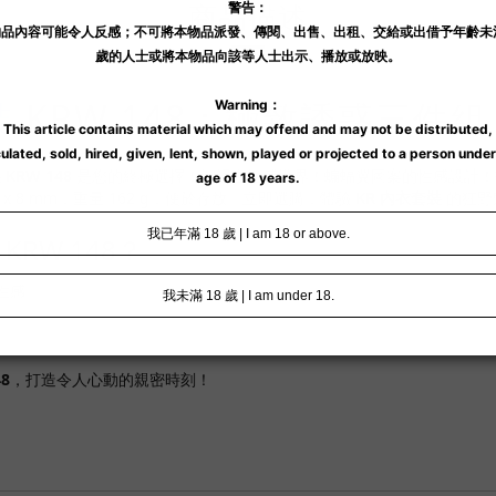
商品描述
裝
KRW 148：極致誘惑三件組
KRW 148
是您的終極選擇！沉浸在性感世界！蝙蝠翼圖案的性感設計！打
0 x 8 mm，重量 162 g，便於存放。立即選購，體驗
KR 內衣套裝
的狂野
KRW 148？
性感。
8
，打造令人心動的親密時刻！