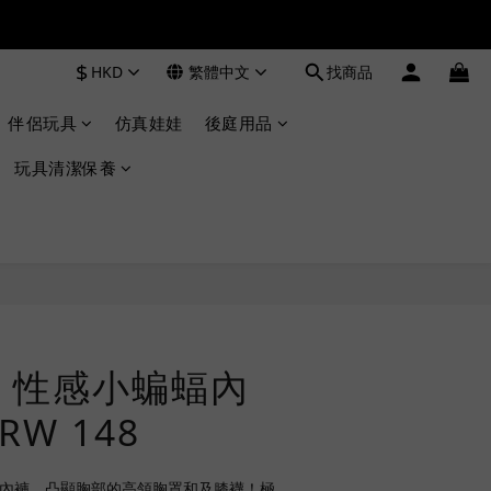
$
HKD
繁體中文
找商品
伴侶玩具
仿真娃娃
後庭用品
玩具清潔保養
立即購買
 性感小蝙蝠內
RW 148
細繩內褲、凸顯胸部的高領胸罩和及膝襪！極