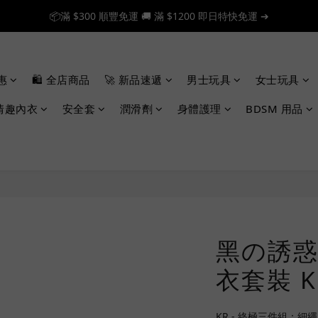
📦滿 $300 順豐免運 🚚 滿 $1200 即日特快免運 ➔
📦滿 $300 順豐免運 🚚 滿 $1200 即日特快免運 ➔
🎉 新人首單享 88 折，快來領券加入！➔
惠
🛍️ 全店商品
🚀 新品速遞
男士玩具
女士玩具
📦滿 $300 順豐免運 🚚 滿 $1200 即日特快免運 ➔
情趣內衣
安全套
潤滑劑
身體護理
BDSM 用品
黑の誘惑
衣套裝 K
KR - 終極三件組：