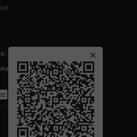
0 至
出貨）
號華業