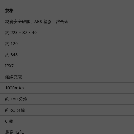
規格
親膚安全矽膠、ABS 塑膠、鋅合金
約 223 × 37 × 40
約 120
約 348
IPX7
無線充電
1000mAh
約 180 分鐘
約 60 分鐘
6 種
最高 42°C