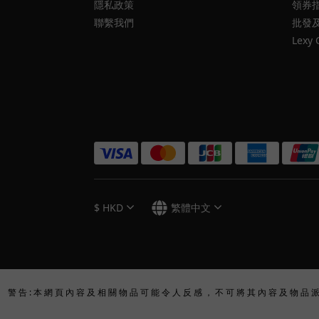
隱私政策
領券
聯繫我們
批發
Lexy 
$
HKD
繁體中文
警 告 : 本 網 頁 內 容 及 相 關 物 品 可 能 令 人 反 感 ， 不 可 將 其 內 容 及 物 品 