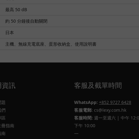
最高 50 dB
約 50 分鐘後自動關閉
日本
主機、無線充電底座、蛋形收納盒、使用說明書
用資訊
客服及截單時間
問題
WhatsApp:
+852 9727 6428
我們
客服電郵
: cs@lexy.com.hk
專區
客服時間:
週一至週六 | 中午 12:0
註冊指南
下午 10:00
指南
—