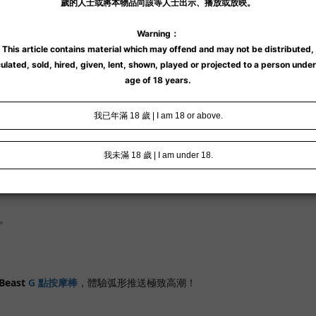
mm，可插入長度約 120 mm，重量約 348 g，IPX7 防水，無線充電 1000
節奏
野隨心切換
＋蛋形收納盒
。
。
。
 Beast
G 點按摩棒
，體驗弧形推送極致高潮！