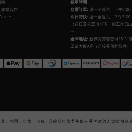
指南
截單時間
及媒體合作
順豐訂單:
週一至週六｜下午6:00
Care +
即日特快:
週一至週六｜下午5:00
（週日及公眾假期下一個工作日
—
倉庫地址:
新界葵芳葵豐街25-31
工業大廈A座（只接受預約取件）
派 發 、 傳 閱 、 出 售 、 出 租 、交 給 或 出 借 予 年 齡 未 滿 18 歲 的 人 士/當 地 政 