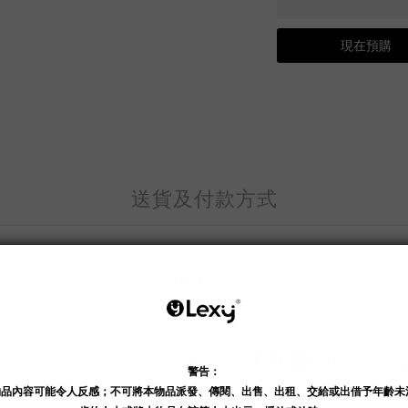
現在預購
送貨及付款方式
商品描述
G 點按摩棒
：弧形鉤狀推送＋42