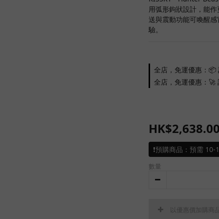
用弧形鉤狀設計，能作
送與震動功能可喚醒感
驗。
全店，免運優惠：📦 
全店，免運優惠：🚀 訂
HK$2,638.0
❗預購商品：預需 10-
數量
以優惠價加購商