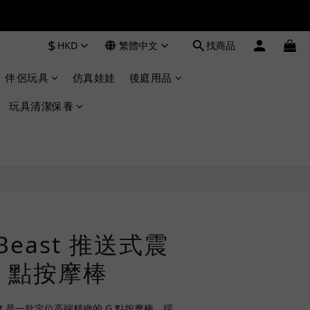
$
HKD
繁體中文
找商品
伴侶玩具
仿真娃娃
後庭用品
玩具清潔保養
立即購買
 Beast 推送式震
G 點按摩棒
 Beast 是一款定位高端精緻的 G 點按摩棒，採