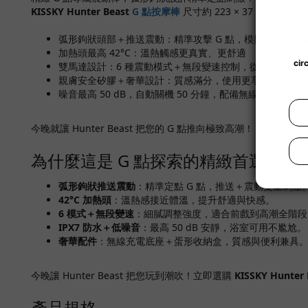
KISSKY Hunter Beast
G 點按摩棒
尺寸約 223 × 37 × 40 
弧形鉤狀頭部＋推送震動：精準攻擊 G 點，模擬真實推送
加熱頭最高 42°C：溫熱觸感更真實、更舒適
雙馬達設計：6 種震動模式＋無段變速控制，從溫柔到狂
親膚安全矽膠＋奢華設計：質感滿分，使用更享受
噪音最高 50 dB，自動關機 50 分鐘，配備無線充電底座
今晚就讓 Hunter Beast 把您的 G 點推向極致高潮！
為什麼這是 G 點探索的精緻首選？
弧形鉤狀推送震動
：精準定點 G 點，推送＋震動雙重刺激
42°C 加熱頭
：溫熱感接近體溫，提升舒適與快感。
6 模式＋無段變速
：細膩調整強度，適合前戲到高潮全階段
IPX7 防水＋低噪音
：最高 50 dB 安靜，浴室可用不尷尬。
奢華配件
：無線充電底座＋蛋形收納盒，質感與便利兼具
今晚讓 Hunter Beast 把您玩到潮吹！立即選購
KISSKY Hunter
產品規格