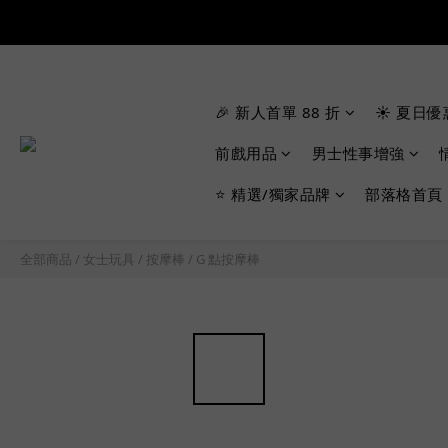
🎉 新人首單 88 折
☀️ 夏日優
前戲用品
男士性事增強
⭐ 精選/獨家品牌
部落格首頁
全部商品
/
女士玩具
/
按摩棒
/
G 點按摩棒