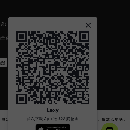
出貨）
號華業
Lexy
首次下載 App 送 $28 購物金
府 規 定 的 合 法 年 齡 或 將 其 內 容 及 物 品 向 該 等 人 士 出 示 、 播 放 或 放 映 。