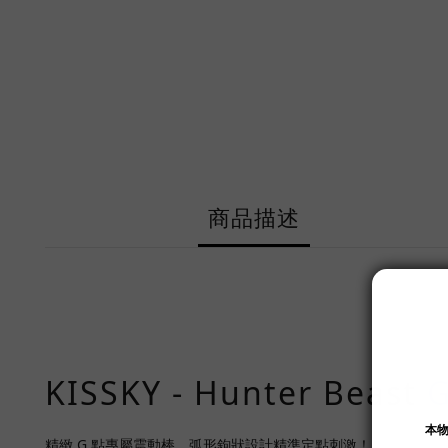
商品描述
KISSKY - Hunter Beast
精緻 G 點專屬震動棒，弧形鉤狀設計精準定點刺激！