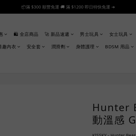
📦滿 $300 順豐免運 🚚 滿 $1200 即日特快免運 ➔
📦滿 $300 順豐免運 🚚 滿 $1200 即日特快免運 ➔
🎉 新人首單享 88 折，快來領券加入！➔
惠
🛍️ 全店商品
🚀 新品速遞
男士玩具
女士玩具
📦滿 $300 順豐免運 🚚 滿 $1200 即日特快免運 ➔
情趣內衣
安全套
潤滑劑
身體護理
BDSM 用品
Hunter
動溫感 
KISSKY - Hunter