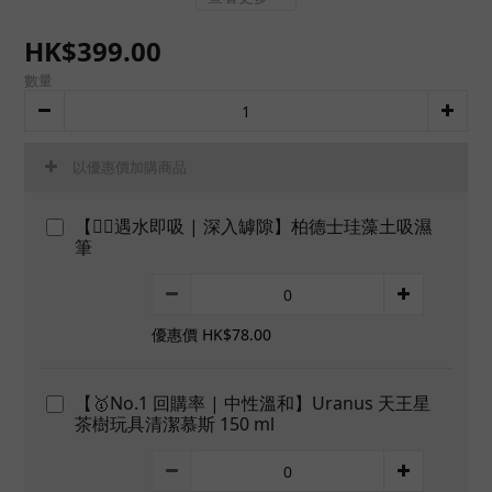
HK$399.00
數量
以優惠價加購商品
【👍🏻遇水即吸 | 深入罅隙】柏德士珪藻土吸濕
筆
優惠價 HK$78.00
【🥇No.1 回購率 | 中性溫和】Uranus 天王星
茶樹玩具清潔慕斯 150 ml