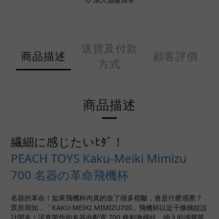
送貨及付款
商品描述
顧客評價
方式
商品描述
繊細に感じたいﾋﾀﾞ！
PEACH TOYS Kaku-Meiki Mimizu
700 名器の革命飛機杯
名器的革命！如果飛機杯內真的放了很多褶皺，會是什麼感覺？
眾所周知，「KAKU-MEIKI MIMIZU700」飛機杯以近千條橫紋設
計聞名！認真製作的名器內配置 700 條刺激橫紋，插入的感覺甚