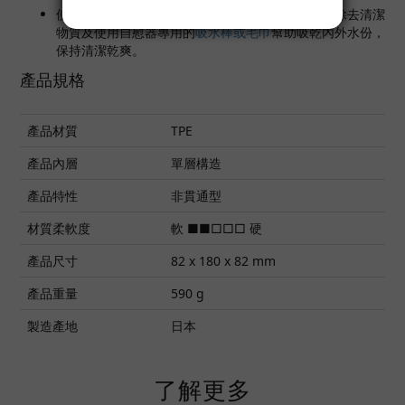
使用後建議配用
玩具清潔產品
作清洗，然後以清水除去清潔
物質及使用自慰器專用的
吸水棒或毛巾
幫助吸乾內外水份，
保持清潔乾爽。
產品規格
產品材質
TPE
產品內層
單層構造
產品特性
非貫通型
材質柔軟度
軟 ■■□□□ 硬
產品尺寸
82 x 180 x 82 mm
產品重量
590 g
製造產地
日本
了解更多