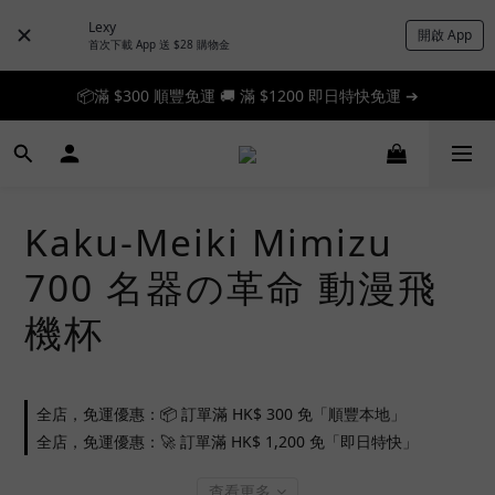
Lexy
開啟 App
首次下載 App 送 $28 購物金
📦滿 $300 順豐免運 🚚 滿 $1200 即日特快免運 ➔
📦滿 $300 順豐免運 🚚 滿 $1200 即日特快免運 ➔
🎉 新人首單享 88 折，快來領券加入！➔
📦滿 $300 順豐免運 🚚 滿 $1200 即日特快免運 ➔
Kaku-Meiki Mimizu
700 名器の革命 動漫飛
機杯
全店，免運優惠：📦 訂單滿 HK$ 300 免「順豐本地」
全店，免運優惠：🚀 訂單滿 HK$ 1,200 免「即日特快」
查看更多