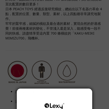
至比配置的數目更多！
日本 PEACH TOYS 經過反復研究橫紋，總結出以下名器の革命 4
點，配置的位置、數量、類型、素材，以上四點都非常講究地製
作。
牢牢的緊窄感，細膩的橫紋及最合適的素材，實現自然的舒適感
覺！前後兩種素材的變化，不管淺入還是深入，能感受每一段不
同的快感。請盡情享受這内置 700 條橫紋的「KAKU-MEIKI
MIMIZU700」飛機杯。
日本進口及製造。
淡紫色加透明杯身設計。