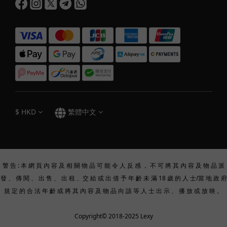
$
HKD
繁體中文
警 告 : 本 網 頁 內 容 及 相 關 物 品 可 能 令 人 反 感 ， 不 可 將 其 內 容 及 物 品 派
發 、 傳 閱 、 出 售 、 出 租 、交 給 或 出 借 予 年 齡 未 滿 18 歲 的 人 士/當 地 政 府
規 定 的 合 法 年 齡 或 將 其 內 容 及 物 品 向 該 等 人 士 出 示 、 播 放 或 放 映 。
Copyright© 2018-2025 Lexy