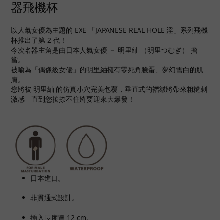
器飛機杯
以人氣女優為主題的 EXE 「JAPANESE REAL HOLE 淫」系列飛機
杯推出了第 2 代！
今次名器主角是由日本人氣女優 － 明里紬 （明里つむぎ） 擔
當。
被喻為「偶像級女優」的明里紬擁有零死角臉蛋、夢幻雪白的肌
膚。
您將被 明里紬 的仿真小穴完美包覆，垂直式的褶皺將帶來粗糙刺
激感，直到您按捺不住將要迎來大爆發！
日本進口。
非貫通式設計。
插入長度達 12 cm。