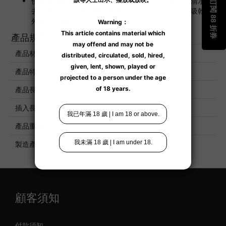
使用後建議配用
男士
玩具清潔產品
作清洗，然後以清水除
去清潔物質及使用自慰器專用的
吸水棒或毛巾
幫助吸乾內
外水份，保持清潔乾爽。
產品規格
產品材質
親膚矽膠
產品特性
非貫通型
產品長度
13 cm
插入長度
12 cm
產品重量
293 g
製造產地
中國
顧客須知
付款須知