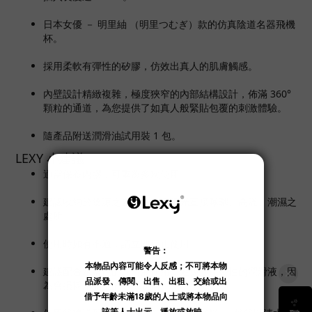
日本女優 － 明里紬 （明里つむぎ）款的仿真陰道名器飛機
杯。
採用柔軟有彈性的矽膠，仿效出真人的肌膚觸感。
內壁設計精緻複雜，極度狹窄的內部結構設計，佈滿 360°
顆粒的通道，為您提供了如真人般緊貼包覆的刺激體驗。
隨產品附送潤滑油試用裝 1 包。
LEXY 小建議
適當保養內膠，可重覆多次使用。
建議收納於陰涼之處所，避免陽光直接曝曬、高溫、潮濕之
處所。
使用時如有不適，請立即停止使用。
建議配合水溶性的潤滑液使用；避免使用矽性的潤滑液，因
為會損耗產品上的矽膠表層。