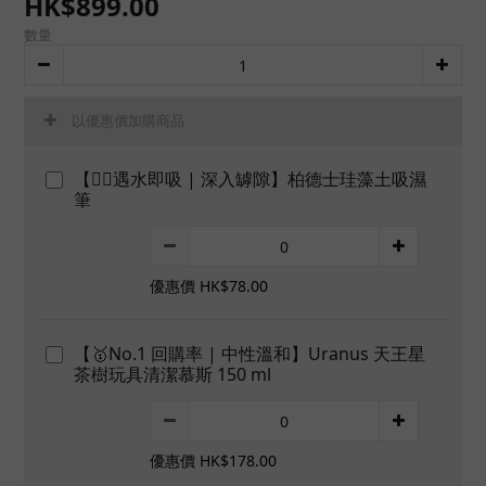
HK$899.00
數量
以優惠價加購商品
【👍🏻遇水即吸 | 深入罅隙】柏德士珪藻土吸濕
筆
優惠價 HK$78.00
【🥇No.1 回購率 | 中性溫和】Uranus 天王星
茶樹玩具清潔慕斯 150 ml
優惠價 HK$178.00