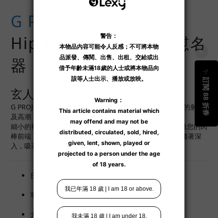
G PROJECT
玄人 Hole
Hip-HD 床置式臀部自慰名
器
玄人 HOLE 大型臀部款登場！
G PROJECT 專為「清槍」的而設的自慰器，唯求就是瞬間的射精
及高潮！
細小的褶皺通過精準的 3D 設計，以絕妙的角度均勻地刺激您的肉
棒前端，小穴內的弧度紋路營造出逼真的插入感！再加上隨著深
入，吸著率越高緊實感就越強，瞬間就能帶來最佳的快感。
日本進口及製造。
單層構造。
大型
飛機杯
。