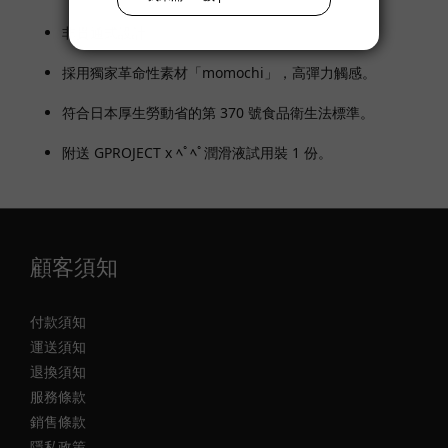
非貫通式設計。
採用獨家革命性素材「momochi」，高彈力觸感。
符合日本厚生勞動省的第 370 號食品衛生法標準。
附送 GPROJECT x ﾍﾟﾍﾟ潤滑液試用裝 1 份。
顧客須知
付款須知
運送須知
退換須知
服務條款
銷售條款
隱私政策