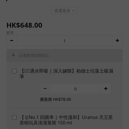
查看更多
HK$648.00
數量
以優惠價加購商品
【👍🏻遇水即吸 | 深入罅隙】柏德士珪藻土吸濕
筆
優惠價 HK$78.00
【🥇No.1 回購率 | 中性溫和】Uranus 天王星
茶樹玩具清潔慕斯 150 ml