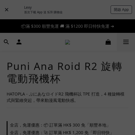
Lexy
開啟 App
首次下載 App 送 $28 購物金
📦滿 $300 順豐免運 🚚 滿 $1200 即日特快免運 ➔
📦滿 $300 順豐免運 🚚 滿 $1200 即日特快免運 ➔
🎉 新人首單享 88 折，快來領券加入！➔
📦滿 $300 順豐免運 🚚 滿 $1200 即日特快免運 ➔
Puni Ana Roid R2 旋轉
電動飛機杯
HATOPLA - ぷにあなロイドR2 飛機杯以 TPE 打造，4 種旋轉模
式與緊緻突起，帶來動漫風電動快感。
全店，免運優惠：📦 訂單滿 HK$ 300 免「順豐本地」
全店，免運優惠：🚀 訂單滿 HK$ 1,200 免「即日特快」