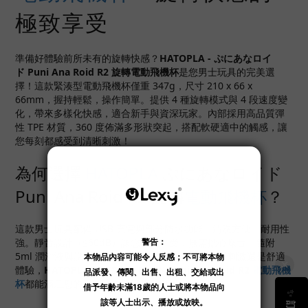
極致享受
準備好體驗前所未有的旋轉快感？
HATOPLA - ぷにあなロイ
ド
Puni Ana Roid
R2 旋轉電動飛機杯
是您男士玩具的完美選
擇！這款緊湊型電動飛機杯僅重 347g，尺寸 210 x 66 x
66mm，握持輕鬆，操作簡單。提供 4 種旋轉模式與 4 段速度變
化，帶來多樣化快感，適合新手與資深玩家。內部採用高品質彈
性 TPE 材質，360 度佈滿多形狀突起，搭配軟硬適中的觸感，讓
您每刻都感受到清晰刺激！
為何選擇
HATOPLA
ぷにあなロイド
Puni Ana Roid R2 旋轉
電動飛機杯
？
這款男士玩具配備 USB 充電與部分防水功能，清洗方便，耐用性
強。靜音設計（≦60dB）讓您專注享受，無需擔心噪音。隨附
5ml 潤滑液與說明書，開箱即用！無論您追求新鮮刺激還是舒適
體驗，
HATOPLA - ぷにあなロイド
Puni Ana Roid
R2
電動飛機
杯
都能滿足您的期待。立即選購，點燃您的夜晚！