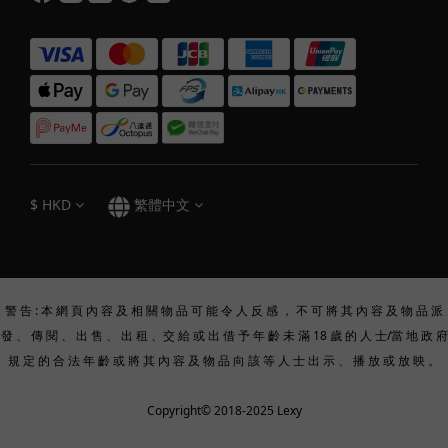
$
HKD
繁體中文
警 告 : 本 網 頁 內 容 及 相 關 物 品 可 能 令 人 反 感 ， 不 可 將 其 內 容 及 物 品 派
發 、 傳 閱 、 出 售 、 出 租 、交 給 或 出 借 予 年 齡 未 滿 18 歲 的 人 士/當 地 政 府
規 定 的 合 法 年 齡 或 將 其 內 容 及 物 品 向 該 等 人 士 出 示 、 播 放 或 放 映 。
Copyright© 2018-2025 Lexy