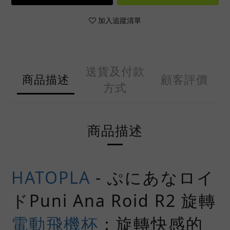
加入追蹤清單
送貨及付款
商品描述
顧客評價
方式
商品描述
HATOPLA
- ぷにあなロイ
ドPuni Ana Roid R2 旋轉
電動飛機杯
：旋轉快感的