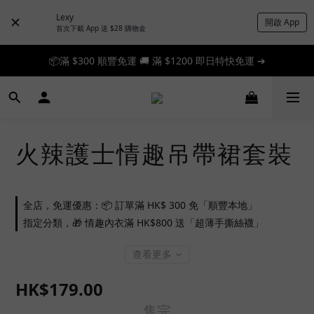
Lexy
開啟 App
首次下載 App 送 $28 購物金
📦滿 $300 順豐免運 🚚 滿 $1200 即日特快免運 ➔
📦滿 $300 順豐免運 🚚 滿 $1200 即日特快免運 ➔
🎉 新人首單享 88 折，快來領券加入！➔
📦滿 $300 順豐免運 🚚 滿 $1200 即日特快免運 ➔
火辣護士情趣吊帶裙套裝
全店，免運優惠：📦 訂單滿 HK$ 300 免「順豐本地」
指定分類，🎁 情趣內衣滿 HK$800 送「超薄手撕絲襪」
查看更多
HK$179.00
售完