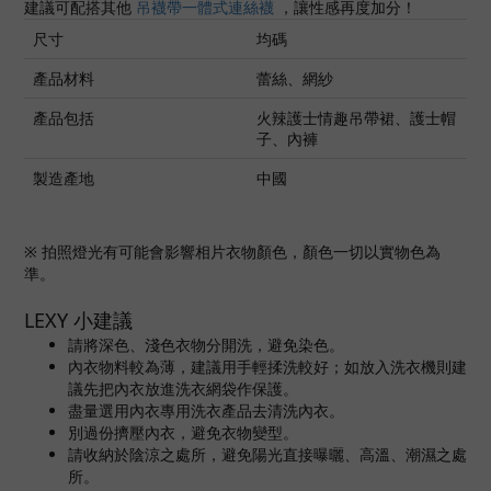
建議可配搭其他
吊襪帶一體式連絲襪
，讓性感再度加分！
尺寸
均碼
產品材料
蕾絲、網紗
產品包括
火辣護士情趣吊帶裙、護士帽
子、內褲
製造產地
中國
※
拍照燈光有可能會影響相片衣物顏色，顏色一切以實物色為
準。
LEXY 小建議
請將深色、淺色衣物分開洗，避免染色。
內衣物料較為薄，建議用手輕揉洗較好；如放入洗衣機則建
議先把內衣放進洗衣網袋作保護。
盡量選用內衣專用洗衣產品去清洗內衣。
別過份擠壓內衣，避免衣物變型。
請收納於陰涼之處所，避免陽光直接曝曬、高溫、潮濕之處
所。