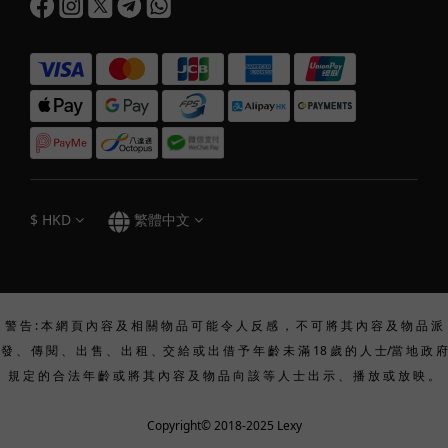
$
HKD
繁體中文
警 告 : 本 網 頁 內 容 及 相 關 物 品 可 能 令 人 反 感 ， 不 可 將 其 內 容 及 物 品 派
發 、 傳 閱 、 出 售 、 出 租 、交 給 或 出 借 予 年 齡 未 滿 18 歲 的 人 士/當 地 政 府
規 定 的 合 法 年 齡 或 將 其 內 容 及 物 品 向 該 等 人 士 出 示 、 播 放 或 放 映 。
Copyright© 2018-2025 Lexy