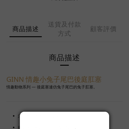
送貨及付款
商品描述
顧客評價
方式
商品描述
GINN 情趣小兔子尾巴後庭肛塞
情趣動物系列 — 後庭塞連仿兔子尾巴的兔子肛塞。
淺啡色的仿兔子尾巴球。
後庭塞共有 2 個尺寸︰S 、M。