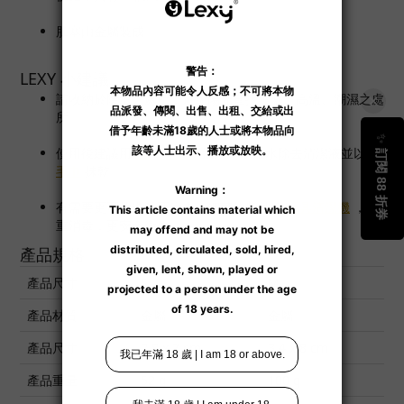
肛塞由金屬製成。
LEXY 小建議
請收納於陰涼之處所，避免陽光直接曝曬、高溫、潮濕之處
所。
使用後建議用
玩具清潔液
清洗，以溫水除去清潔液並以
乾
毛巾
抺乾。
有需要更可放進殺死病毒、細菌的紫外線
玩具清潔機
，雙
重消毒，更安全衛生。
產品規格
產品尺寸
S
M
產品材質
金屬
金屬
產品尺寸
2.8 x 7 cm
3.4 x 8 cm
產品重量
52 g
100 g