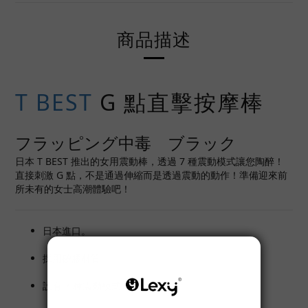
商品描述
T BEST
G 點直擊按摩棒
フラッピング中毒 ブラック
日本 T BEST 推出的女用震動棒，透過 7 種震動模式讓您陶醉！
直接刺激 G 點，不是通過伸縮而是透過震動的動作！準備迎來前
所未有的女士高潮體驗吧！
日本進口。
採用矽膠材質。
設有 7 種震動模式。