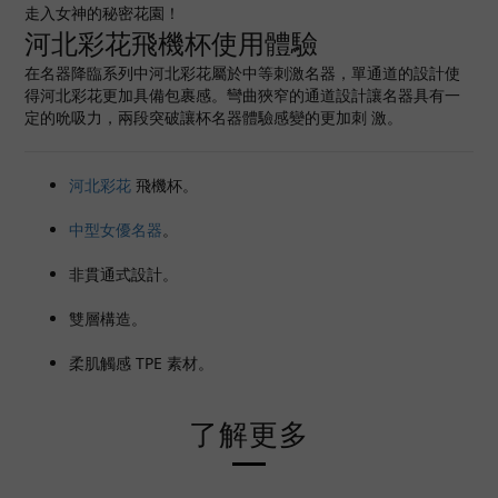
走入女神的秘密花園！
河北彩花飛機杯使用體驗
在名器降臨系列中河北彩花屬於中等刺激名器，單通道的設計使
得河北彩花更加具備包裹感。彎曲狹窄的通道設計讓名器具有一
定的吮吸力，兩段突破讓杯名器體驗感變的更加刺 激。
河北彩花
飛機杯。
中型女優名器
。
非貫通式設計。
雙層構造。
柔肌觸感 TPE 素材。
了解更多