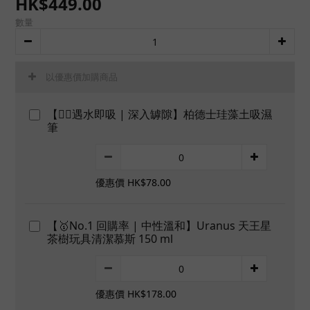
HK$449.00
數量
以優惠價加購商品
【👍🏻遇水即吸 | 深入罅隙】柏德士珪藻土吸濕
筆
優惠價 HK$78.00
【🥇No.1 回購率 | 中性溫和】Uranus 天王星
茶樹玩具清潔慕斯 150 ml
優惠價 HK$178.00