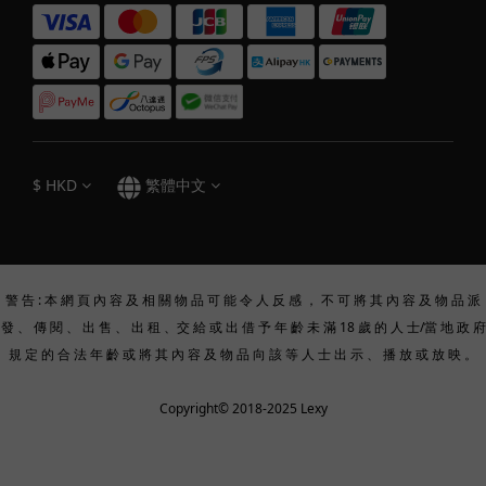
$
HKD
繁體中文
警 告 : 本 網 頁 內 容 及 相 關 物 品 可 能 令 人 反 感 ， 不 可 將 其 內 容 及 物 品 派
發 、 傳 閱 、 出 售 、 出 租 、交 給 或 出 借 予 年 齡 未 滿 18 歲 的 人 士/當 地 政 府
規 定 的 合 法 年 齡 或 將 其 內 容 及 物 品 向 該 等 人 士 出 示 、 播 放 或 放 映 。
Copyright© 2018-2025 Lexy