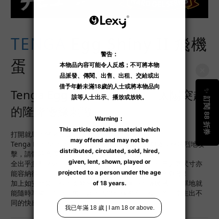
TENGA
Egg Shiny II 飛機
蛋
Tenga Egg Hard Gel 系列 | 太陽突起
的隆隆邊緣刺激
打開就馬上帶來驚喜！超人氣
飛機蛋
登場！
Tenga Egg Shiny II 太陽的大突起和周圍的細刺激紋會猛烈地攻
擊，請體驗高彈性凝膠帶來的衝擊力隆隆邊緣刺激。
全出乎意料之外，超柔軟及彈性超高的素材，簡直是甚麼尺寸亦
能容納得下。請享受高彈性凝膠和突起所產生的組合刺激！
加上如安全套一樣的柔軟感，直接配合掌心的溫暖感，簡單地就
能隨時享樂。而且，每一款的內部結構都不一樣，各自產生出不
同的快感。