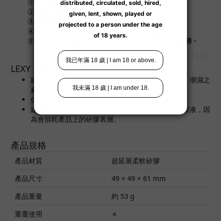
LEXY 小建議
建議收納於陰涼之處所，避免陽光直接曝曬、高溫、潮濕之
處所。
使用時如有不適，請立即停止使用。
建議配合水溶性的潤滑液使用；避免使用矽性的潤滑液，因
為會損耗產品上的矽膠表層。
產品規格
產品材質
超延展柔軟矽膠
產品尺寸
49 × 49 × 61 mm
產品重量
約 53 g
重覆使用
✗