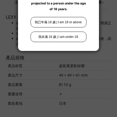
LEXY 小建議
建議收納於陰涼之處所，避免陽光直接曝曬、高溫、潮濕之
處所。
使用時如有不適，請立即停止使用。
建議配合水溶性的潤滑液使用；避免使用矽性的潤滑液，因
為會損耗產品上的矽膠表層。
產品規格
產品材質
超延展柔軟矽膠
產品尺寸
49 × 49 × 61 mm
產品重量
約 53 g
重覆使用
✗
製造產地
日本