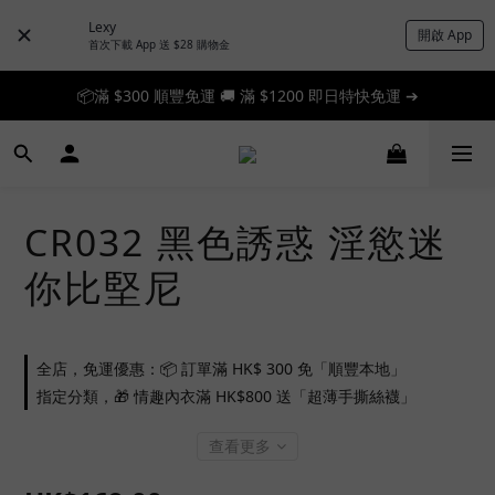
Lexy
開啟 App
首次下載 App 送 $28 購物金
📦滿 $300 順豐免運 🚚 滿 $1200 即日特快免運 ➔
📦滿 $300 順豐免運 🚚 滿 $1200 即日特快免運 ➔
🎉 新人首單享 88 折，快來領券加入！➔
📦滿 $300 順豐免運 🚚 滿 $1200 即日特快免運 ➔
CR032 黑色誘惑 淫慾迷
你比堅尼
全店，免運優惠：📦 訂單滿 HK$ 300 免「順豐本地」
指定分類，🎁 情趣內衣滿 HK$800 送「超薄手撕絲襪」
查看更多