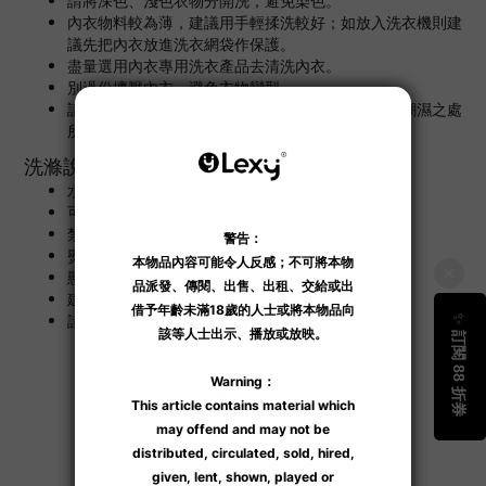
請將深色、淺色衣物分開洗，避免染色。
內衣物料較為薄，建議用手輕揉洗較好；如放入洗衣機則建
議先把內衣放進洗衣網袋作保護。
盡量選用內衣專用洗衣產品去清洗內衣。
別過份擠壓內衣，避免衣物變型。
請收納於陰涼之處所，避免陽光直接曝曬、高溫、潮濕之處
所。
洗滌說明
水溫限制在 40°C
可以手洗
禁止使用氯基和氧基漂白劑
熨燙可以在沒有蒸汽的情況下進行
懸掛晾乾
建議溫水／冷水手洗
請將深色、淺色衣物分開洗，避免染色。
了解更多