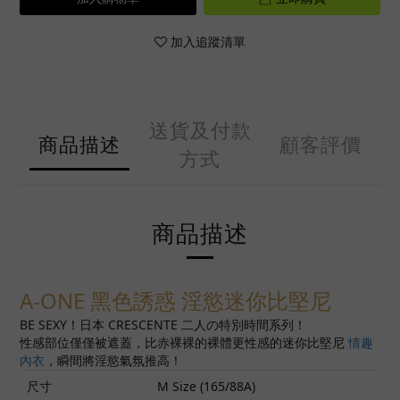
加入追蹤清單
送貨及付款
商品描述
顧客評價
方式
商品描述
A-ONE 黑色誘惑 淫慾迷你比堅尼
BE SEXY！日本 CRESCENTE 二人の特別時間系列！
性感部位僅僅被遮蓋，比赤裸裸的裸體更性感的迷你比堅尼
情趣
內衣
，瞬間將淫慾氣氛推高！
尺寸
M Size (165/88A)