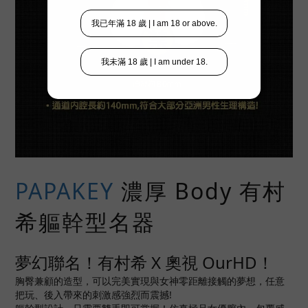
PAPAKEY
濃厚 Body 有村
希軀幹型名器
夢幻聯名！有村希 X 奧視 OurHD！
胸臀兼顧的造型，可以完美實現與女神零距離接觸的夢想，任意
把玩、後入帶來的刺激感強烈而震撼!