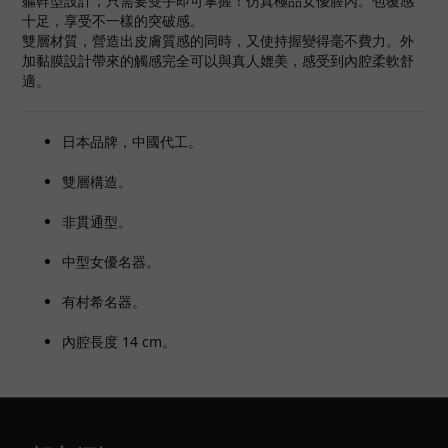
軀幹型設計，只需要雙手即可掌握！仿真極品女優膣內。包覆感
十足，享受不一樣的突破感。
雙層材質，營造出皮膚質感的同時，又使持握變得毫不費力。外
加黏膜設計帶來的觸感完全可以與真人媲美，感受到內腔柔軟舒
適。
日本品牌，中國代工。
雙層構造。
非貫通型。
中型女優名器。
有村希名器。
內腔長度 14 cm。