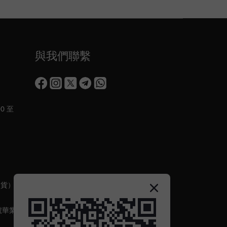
與我們聯繫
0 至
出貨）
號華業