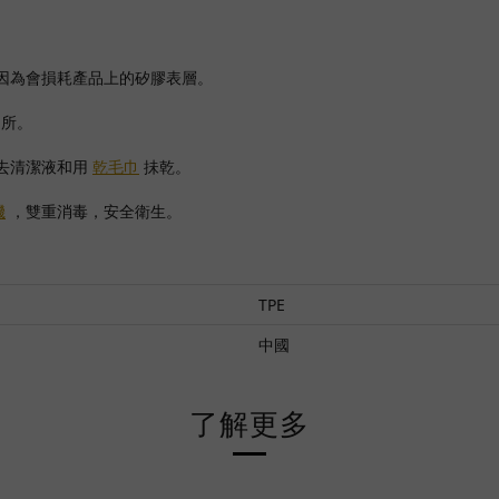
因為會損耗產品上的矽膠表層。
處所。
去清潔液和用
乾毛巾
抺乾。
機
，雙重消毒，安全衛生。
TPE
中國
了解更多