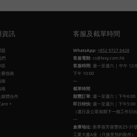
用資訊
客服及截單時間
問題
WhatsApp:
+852 9727 6428
我們
客服電郵
: cs@lexy.com.hk
專區
客服時間:
週一至週六 | 中午 12:0
註冊指南
下午 10:00
指南
—
指南
截單時間
及媒體合作
順豐訂單:
週一至週六｜下午6:00
Care +
即日特快:
週一至週六｜下午5:00
（週日及公眾假期下一個工作日
—
倉庫地址:
新界葵芳葵豐街25-31
工業大廈A座（只接受預約取件）