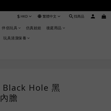
$
HKD
繁體中文
找商品
伴侶玩具
仿真娃娃
後庭用品
玩具清潔保養
立即購買
lack Hole 黑
內膽