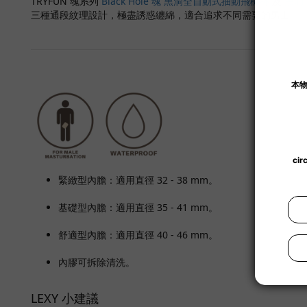
TRYFUN 魂系列
Black Hole 魂 黑洞全自動式抽動飛機杯
及
黑洞 
三種通段紋理設計，極盡誘惑纏綿，適合追求不同需要的男士。
緊緻型內膽：適用直徑 32 - 38 mm。
基礎型內膽：適用直徑 35 - 41 mm。
舒適型內膽：適用直徑 40 - 46 mm。
內膠可拆除清洗。
LEXY 小建議