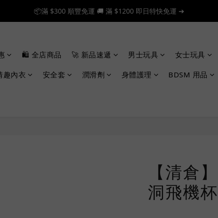
📦滿 $300 順豐免運 🚚 滿 $1200 即日特快免運 ➔
📦滿 $300 順豐免運 🚚 滿 $1200 即日特快免運 ➔
🎉 新人首單享 88 折，快來領券加入！➔
惠
🛍️ 全店商品
🚀 新品速遞
男士玩具
女士玩具
📦滿 $300 順豐免運 🚚 滿 $1200 即日特快免運 ➔
情趣內衣
安全套
潤滑劑
身體護理
BDSM 用品
【清倉】 B
洞飛機杯