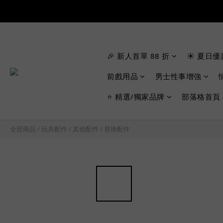
🎉 新人首單 88 折
☀️ 夏日優
前戲用品
男士性事增強
⭐ 精選/獨家品牌
部落格首頁
全部商品
/
玩具配件
/
其他配件
/
替換配件