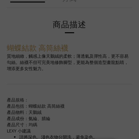
商品描述
蝴蝶結款 高筒絲襪
質地細緻，觸感上像天鵝絨的柔軟；薄透氣及彈性高，更不容易
勾絲。絲襪不但可完美地修飾腳型，更能為整個造型畫龍點睛，
增添更多女性魅力。
產品規格：
產品包括：蝴蝶結款 高筒絲襪
產品物料：天鵝絨
產品成份：氨綸、腈綸
產品尺寸：均碼
LEXY 小建議
請將深色、淺色衣物分開洗，避免染色。