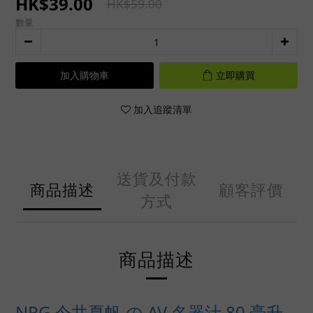
HK$39.00
HK$59.00
數量
加入購物車
立即購買
加入追蹤清單
送貨及付款
商品描述
顧客評價
方式
商品描述
NPG 今井夏帆 の AV 名器汁 80 毫升