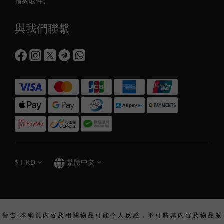
預約取件）
與我們聯繫
$
HKD
繁體中文
警 告 : 本 網 頁 內 容 及 相 關 物 品 可 能 令 人 反 感 ， 不 可 將 其 內 容 及 物 品 派