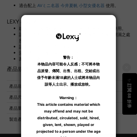
適合配上
AVミニ名器 今井夏帆 小型女優名器
使用。
LEXY 小建議
建議使用前要進行敏感測試，若有紅腫敏感請立即停用。
請收納於陰涼之處所，避免陽光直接曝曬、高溫、潮濕之處
所。
請將本品放在兒童不能接觸的地方。
清洗時請使用溫水或肥皂等沖洗。
萬一潤滑液進入眼睛，請即用清水沖洗。
產品規格
產品容量
80 ml
產品尺寸
108 x 35 x 35mm
產品重量
100 g
製造產地
日本