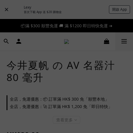
Lexy
開啟 App
首次下載 App 送 $28 購物金
📦滿 $300 順豐免運 🚚 滿 $1200 即日特快免運 ➔
📦滿 $300 順豐免運 🚚 滿 $1200 即日特快免運 ➔
🎉 新人首單享 88 折，快來領券加入！➔
📦滿 $300 順豐免運 🚚 滿 $1200 即日特快免運 ➔
今井夏帆 の AV 名器汁
80 毫升
全店，免運優惠：📦 訂單滿 HK$ 300 免「順豐本地」
全店，免運優惠：🚀 訂單滿 HK$ 1,200 免「即日特快」
查看更多