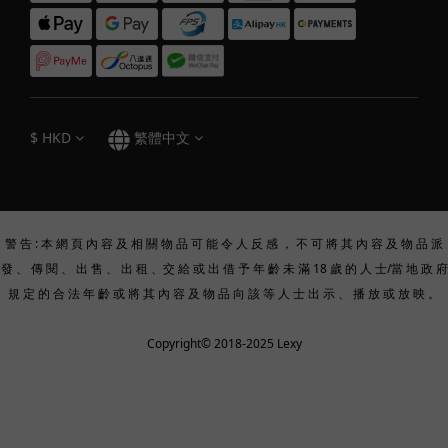
$
HKD
繁體中文
警 告 : 本 網 頁 內 容 及 相 關 物 品 可 能 令 人 反 感 ， 不 可 將 其 內 容 及 物 品 派
發 、 傳 閱 、 出 售 、 出 租 、交 給 或 出 借 予 年 齡 未 滿 18 歲 的 人 士/當 地 政 府
規 定 的 合 法 年 齡 或 將 其 內 容 及 物 品 向 該 等 人 士 出 示 、 播 放 或 放 映 。
Copyright© 2018-2025 Lexy