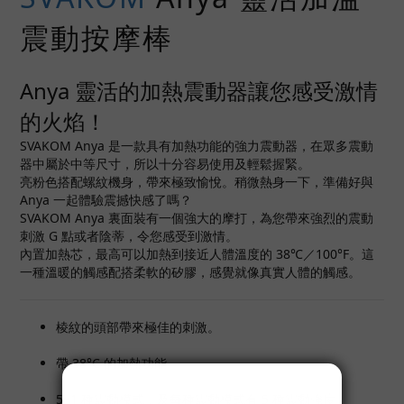
震動按摩棒
Anya 靈活的加熱震動器讓您感受激情
的火焰！
SVAKOM Anya 是一款具有加熱功能的強力震動器，在眾多震動
器中屬於中等尺寸，所以十分容易使用及輕鬆握緊。
亮粉色搭配螺紋機身，帶來極致愉悅。稍微熱身一下，準備好與
Anya 一起體驗震撼快感了嗎？
SVAKOM Anya 裏面裝有一個強大的摩打，為您帶來強烈的震動
刺激 G 點或者陰蒂，令您感受到激情。
內置加熱芯，最高可以加熱到接近人體溫度的 38℃／100°F。這
一種溫暖的觸感配搭柔軟的矽膠，感覺就像真實人體的觸感。
棱紋的頭部帶來極佳的刺激。
帶 38°C 的加熱功能。
5+1 種震動模式，及每種震動模式有 5 種震動強度。