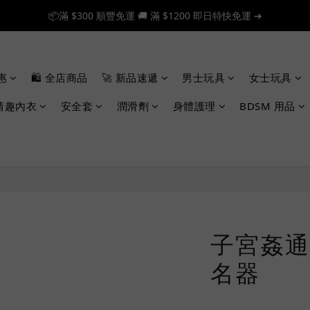
📦滿 $300 順豐免運 🚚 滿 $1200 即日特快免運 ➔
📦滿 $300 順豐免運 🚚 滿 $1200 即日特快免運 ➔
🎉 新人首單享 88 折，快來領券加入！➔
惠
🛍️ 全店商品
🚀 新品速遞
男士玩具
女士玩具
📦滿 $300 順豐免運 🚚 滿 $1200 即日特快免運 ➔
情趣內衣
安全套
潤滑劑
身體護理
BDSM 用品
子宮姦通
名器