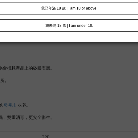
為會損耗產品上的矽膠表層。
處所。
以
乾毛巾
抺乾。
洗，雙重消毒，更安全衛生。
TPE