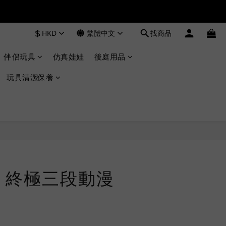
$
HKD
繁體中文
找商品
伴侶玩具
仿真娃娃
後庭用品
玩具清潔保養
立即購買
 終極三段動漫