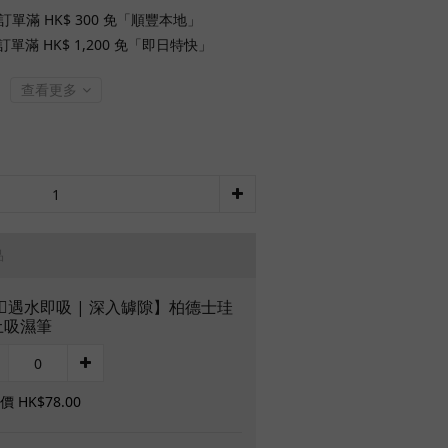
訂單滿 HK$ 300 免「順豐本地」
單滿 HK$ 1,200 免「即日特快」
查看更多
品
🏻遇水即吸 | 深入罅隙】柏德士珪
土吸濕筆
 HK$78.00