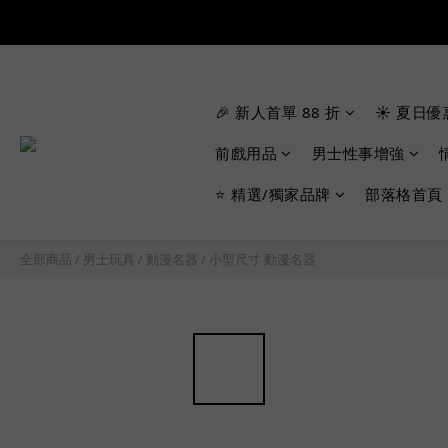
🎉 新人首單 88 折
☀️ 夏日優
前戲用品
男士性事增強
⭐ 精選/獨家品牌
部落格首頁
全部商品
/
男士玩具
/
動漫名器
/
小型尺寸 動漫名器