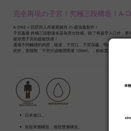
完全再現の子宮！究極三段構造！
A-
A-ONE × 巨匠同人作家尾髭丹 の 最強最新作！
子宮姦通 終極三段動漫名器為突出快感，除了有超窄入口外，更
破穿透子宮的超級快感！
通過不同觸感的肉壁，
陰道﹑子宮口﹑子宮深處，帶給您 3 種
此外，更隨附「子宮分泌物潤滑液 100ml」，粘粘質感，玩起來
日本進口。
前段單層構造，後段雙層構造。