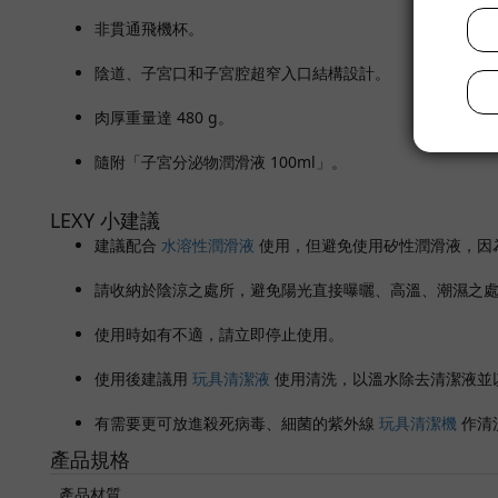
非貫通飛機杯。
陰道、子宮口和子宮腔超窄入口結構設計。
肉厚重量達 480 g。
隨附「子宮分泌物潤滑液 100ml」。
LEXY 小建議
建議配合
水溶性潤滑液
使用，但避免使用矽性潤滑液，因
請收納於陰涼之處所，避免陽光直接曝曬、高溫、潮濕之
使用時如有不適，請立即停止使用。
使用後建議用
玩具清潔液
使用清洗，以溫水除去清潔液並
有需要更可放進殺死病毒、細菌的紫外線
玩具清潔機
作清
產品規格
產品材質