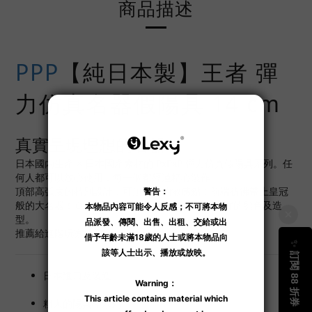
商品描述
PPP
【純日本製】王者 彈
力仿真名器假陽具 14 cm
真實呈現理想的名器！
日本國內生產 × 日本國產素材的 PxPxP 彈力仿真假陽具系列。任
何人都可以放心使用，每一個都經過精心製作。
頂部高弧度的特別設計，可頂到您的敏感點！前端彷彿帶上皇冠
般的大名器！Ｑ 彈柔軟而令人上癮的感覺 × 超真實的顏色及造
型。
推薦給進階玩家使用。
日本進口及製造。
粗大的陽具棒系列。