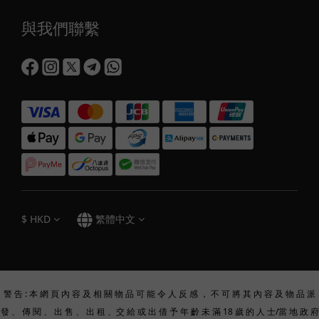
與我們聯繫
$
HKD
繁體中文
警 告 : 本 網 頁 內 容 及 相 關 物 品 可 能 令 人 反 感 ， 不 可 將 其 內 容 及 物 品 派
發 、 傳 閱 、 出 售 、 出 租 、交 給 或 出 借 予 年 齡 未 滿 18 歲 的 人 士/當 地 政 府