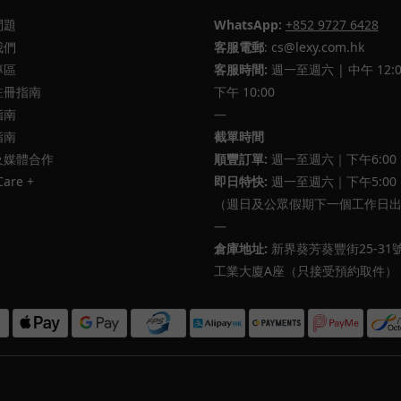
問題
WhatsApp:
+852 9727 6428
我們
客服電郵
: cs@lexy.com.hk
專區
客服時間:
週一至週六 | 中午 12:0
註冊指南
下午 10:00
指南
—
指南
截單時間
及媒體合作
順豐訂單:
週一至週六｜下午6:00
Care +
即日特快:
週一至週六｜下午5:00
（週日及公眾假期下一個工作日
—
倉庫地址:
新界葵芳葵豐街25-31
工業大廈A座（只接受預約取件）