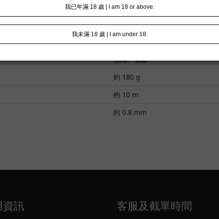
處所。
絲繩、滌綸
約 180 g
約 10 m
約 0.8 mm
用資訊
客服及截單時間