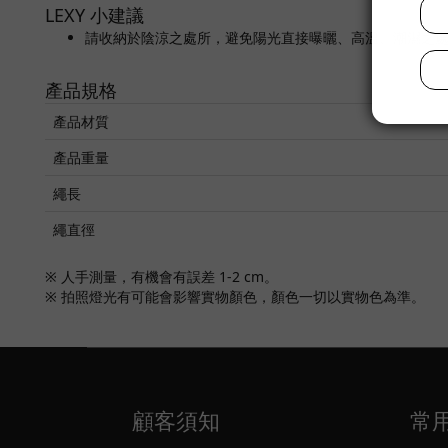
LEXY 小建議
請收納於陰涼之處所，避免陽光直接曝曬、高溫、潮濕之
產品規格
產品材質
產品重量
繩長
繩直徑
※ 人手測量，有機會有誤差 1-2 cm。
※ 拍照燈光有可能會影響實物顏色，顏色一切以實物色為準。
顧客須知
常