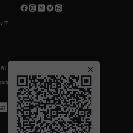
0 至
出貨）
號華業