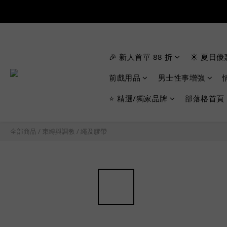
🎉 新人首單 88 折
☀️ 夏日優
前戲用品
男士性事增強
⭐ 精選/獨家品牌
部落格首頁
全部商品
/
束縛與調教
/
繩及膠帶