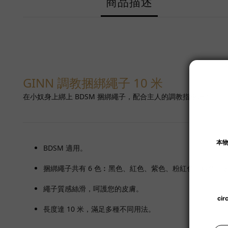
商品描述
GINN 調教捆綁繩子 10 米
在小奴身上綁上 BDSM 捆綁繩子，配合主人的調教指令吧！
BDSM 適用。
捆綁繩子共有 6 色︰黑色、紅色、紫色、粉紅色、銀色、
繩子質感絲滑，呵護您的皮膚。
長度達 10 米，滿足多種不同用法。