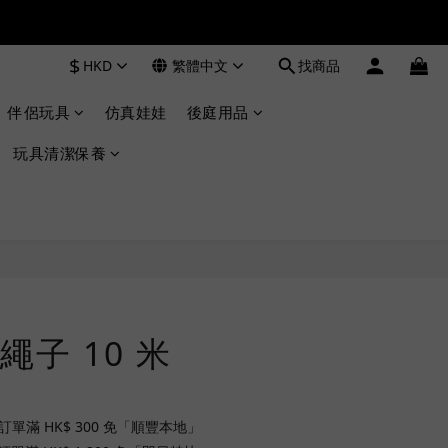
$
HKD
繁體中文
找商品
伴侶玩具
仿真娃娃
後庭用品
玩具清潔保養
立即購買
子 10 米
訂單滿 HK$ 300 免「順豐本地」