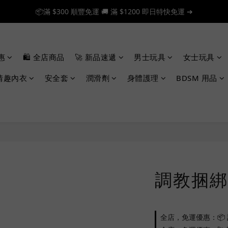
📦滿 $300 順豐免運 🚚 滿 $1200 即日特快免運 ➔
📦滿 $300 順豐免運 🚚 滿 $1200 即日特快免運 ➔
🎉 新人首單享 88 折，快來領券加入！➔
惠
🛍️ 全店商品
🚀 新品速遞
男士玩具
女士玩具
📦滿 $300 順豐免運 🚚 滿 $1200 即日特快免運 ➔
情趣內衣
安全套
潤滑劑
身體護理
BDSM 用品
調教捆綁繩
全店，免運優惠：📦 