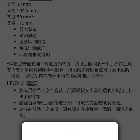
直徑 32 mm;
圓周 100.5 mm;
闊度 50 mm*;
長度 170 mm
日本製造
透明無色
蘆薈味潤滑液
氣味消除處理
非殺精形潤滑劑
*闊度是安全套扁平時量度的闊度，所以是圓周的一半。亦請注意
安全套是使用具彈性物料製造，所以應選擇比實際尺寸為小以防
止滑落。 嘗試使用不同大小的尺碼感受那一款適合。
LEXY 小建議
妳為男伴帶上安全套後，記緊輕按安全套前端的空氣泡，排
出多餘空氣。
請配合水溶性的潤滑液使用，可減低安全套破裂風險。
請收納於陰涼之處所，避免陽光直接曝曬、高溫、潮濕之處
所。
了解更多