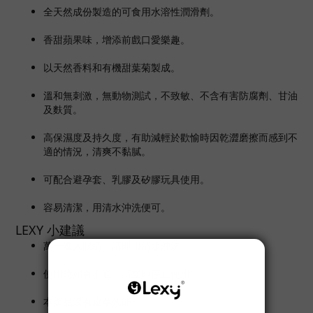
全天然成份製造的可食用水溶性潤滑劑。
香甜蘋果味
，增添前戲口愛樂趣。
以天然香料和有機甜葉菊製成。
溫和無刺激，無動物測試，不致敏、不含有害防腐劑、甘油
及麩質。
高保濕度及持久度，有助減輕於歡愉時因乾澀磨擦而感到不
適的情況，清爽不黏膩。
可配合避孕套、乳膠及矽膠玩具使用。
容易清潔，用清水沖洗便可。
LEXY 小建議
萬一進入眼睛，請即用清水沖洗。
使用時如有不適，請立即停止使用。
本產品沒有避孕效能。