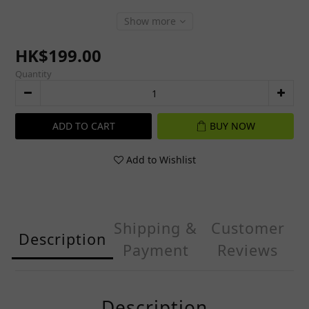
Show more
HK$199.00
Quantity
ADD TO CART
BUY NOW
Add to Wishlist
Shipping &
Customer
Description
Payment
Reviews
Description