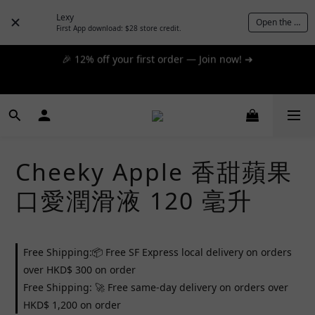
day express! ➔
Lexy
Open the App
First App download: $28 store credit.
🎉 12% off your first order — Join now! ➔
📦 $300+ for FREE SF Express, 🚚 $1200+ for FREE same-
day express! ➔
📦 $300+ for FREE SF Express, 🚚 $1200+ for FREE same-
day express! ➔
Cheeky Apple 香甜蘋果
口愛潤滑液 120 毫升
Free Shipping:📦 Free SF Express local delivery on orders
over HKD$ 300 on order
Free Shipping: 🚀 Free same-day delivery on orders over
HKD$ 1,200 on order