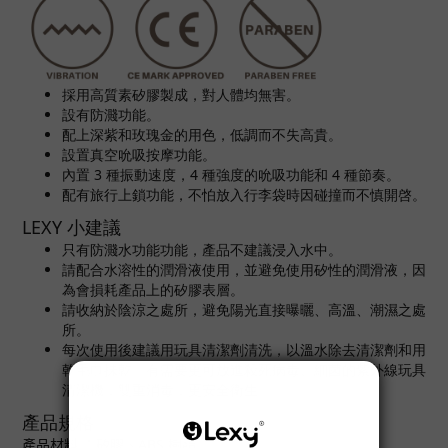
採用高質素矽膠製成，對人體均無害。
設有防濺功能。
配上深紫和玫瑰金的用色，低調而不失高貴。
設置真空吮吸按摩功能。
內置 3 種振動速度，4 種強度的吮吸功能和 4 種節奏。
配有旅行上鎖功能，不怕放入行李袋時因碰撞而不慎開啓。
LEXY 小建議
只有防濺水功能功能，產品不建議浸入水中。
請配合水溶性的潤滑液使用，並避免使用矽性的潤滑液，因
為會損耗產品上的矽膠表層。
請收納於陰涼之處所，避免陽光直接曝曬、高溫、潮濕之處
所。
每次使用後建議用玩具清潔劑清洗，以溫水除去清潔劑和用
乾毛巾抺乾。有需要更可放進殺死病毒、細菌的紫外線玩具
清潔機，雙重消毒，更安全衛生。
產品規格
產品材料 ：矽膠、ABS 樹脂