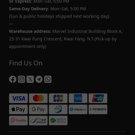
SF Express
: Mon–Sat, 6:00 PM
Same-Day Delivery
: Mon–Sat, 5:00 PM
(Sun & public holidays shipped next working day)
—
Warehouse address:
Marvel Industrial Building Block A,
25-31 Kwai Fung Crescent, Kwai Fong, N.T.(Pick-up by
appointment only)
Find Us On