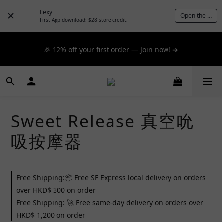
📦 $300+ for FREE SF Express, 🚚 $1200+ for FREE same-
Lexy
Open the App
day express! ➔
First App download: $28 store credit.
📦 $300+ for FREE SF Express, 🚚 $1200+ for FREE same-
🎉 12% off your first order — Join now! ➔
day express! ➔
📦 $300+ for FREE SF Express, 🚚 $1200+ for FREE same-
day express! ➔
Sweet Release 真空吮
吸按摩器
Free Shipping:📦 Free SF Express local delivery on orders
over HKD$ 300 on order
Free Shipping: 🚀 Free same-day delivery on orders over
HKD$ 1,200 on order