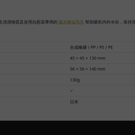
。
去清潔物質及使用自慰器專用的
吸水棒或毛巾
幫助吸乾內外水份，保持
合成橡膠 / PP / PS / PE
45 × 45 × 130 mm
56 × 56 × 140 mm
130g
✓
日本