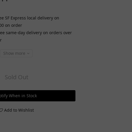
ee SF Express local delivery on
00 on order
ree same-day delivery on orders over
r
Show more
Sold Out
tify When in Stock
Add to Wishlist