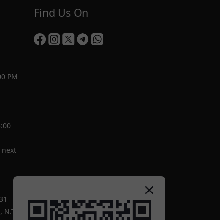
Find Us On
00 PM
5:00
 next
-31
 N.T.