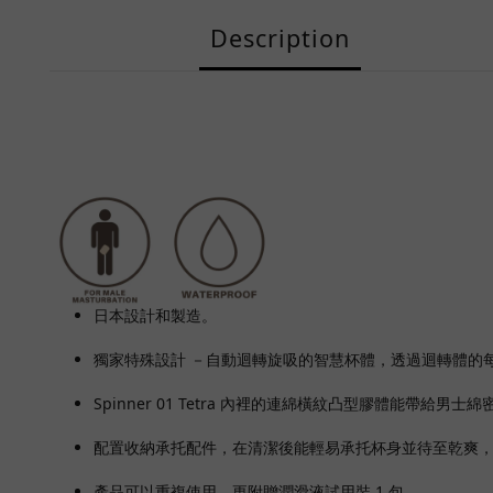
Description
日本設計和製造。
獨家特殊設計 －自動迴轉旋吸的智慧杯體，透過迴轉體的
Spinner 01 Tetra 內裡的連綿橫紋凸型膠體能帶給男士
配置收納承托配件，在清潔後能輕易承托杯身並待至乾爽
產品可以重複使用，更附贈潤滑液試用裝 1 包。