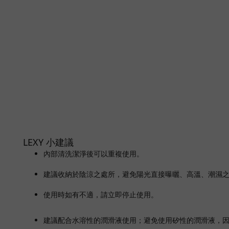
LEXY 小建議
內部清洗潔淨後可以重複使用。
建議收納於陰涼之處所，避免陽光直接曝曬、高溫、潮濕
使用時如有不適，請立即停止使用。
建議配合水溶性的潤滑液使用；避免使用矽性的潤滑液，