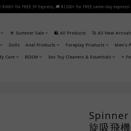
 $300+ for FREE SF Express, 🚚 $1200+ for FREE same-day express!
 $300+ for FREE SF Express, 🚚 $1200+ for FREE same-day express!
🎉 12% off your first order — Join now! ➔
☀️ Summer Sale
🛍️ All Products
🚀 All New Arrival
 $300+ for FREE SF Express, 🚚 $1200+ for FREE same-day express!
Dolls
Anal Products
Foreplay Products
Men's 
dy Care
BDSM
Sex Toy Cleaners & Essentials
⭐ Fe
Spinner
旋吸飛機