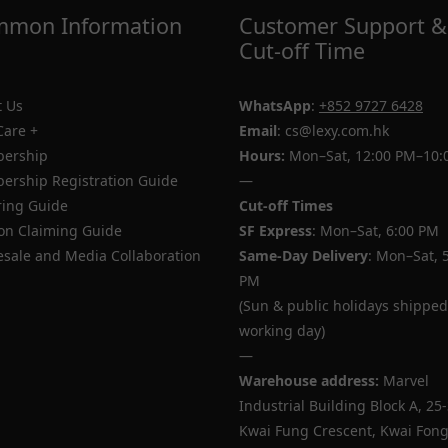
mon Information
Customer Support &
Cut-off Time
 Us
WhatsApp
:
+852 9727 6428
Care +
Email
: cs@lexy.com.hk
ership
Hours:
Mon–Sat, 12:00 PM–10:
rship Registration Guide
—
ing Guide
Cut-off Times
n Claiming Guide
SF Express
: Mon–Sat, 6:00 PM
sale and Media Collaboration
Same-Day Delivery
: Mon–Sat, 
PM
(Sun & public holidays shipped
working day)
—
Warehouse address:
Marvel
Industrial Building Block A, 25
Kwai Fung Crescent, Kwai Fong,