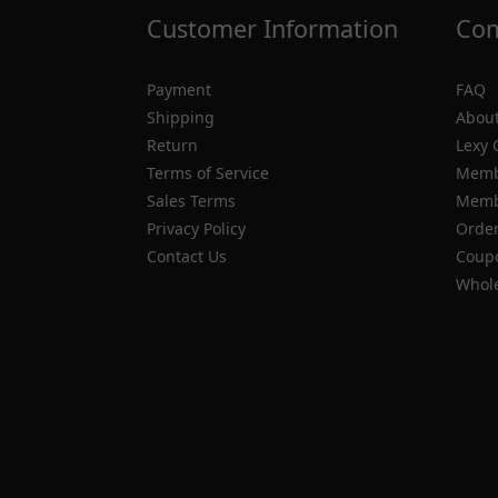
Customer Information
Com
Payment
FAQ
Shipping
About
Return
Lexy 
Terms of Service
Memb
Sales Terms
Membe
Privacy Policy
Order
Contact Us
Coupo
Whole