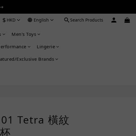
 ➔
 ➔
$
HKD
English
Search Products
s
Men's Toys
 ➔
Performance
Lingerie
atured/Exclusive Brands
 01 Tetra 橫紋
杯