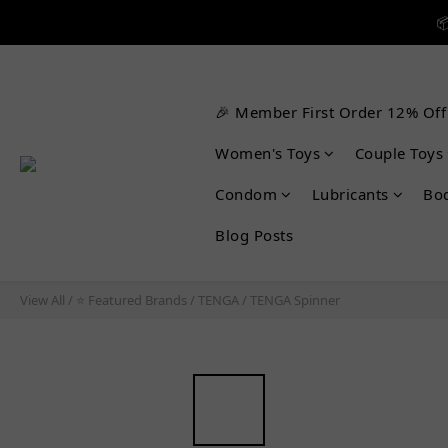


🎉 Member First Order 12% Off

Women's Toys
Couple Toys
Condom
Lubricants
Bo
Blog Posts
View All
/
⭐ Featured Brands
/
TENGA
/
TENGA Spinner