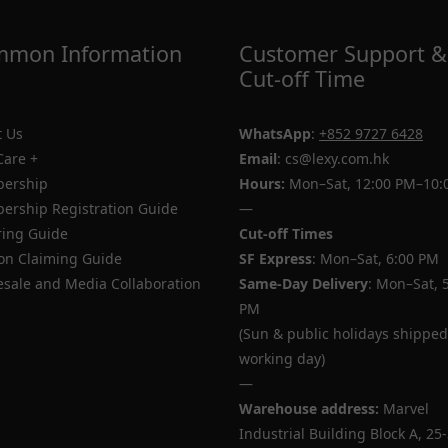
mon Information
Customer Support &
Cut-off Time
 Us
WhatsApp
:
+852 9727 6428
Care +
Email
: cs@lexy.com.hk
ership
Hours:
Mon–Sat, 12:00 PM–10:
rship Registration Guide
—
ing Guide
Cut-off Times
n Claiming Guide
SF Express
: Mon–Sat, 6:00 PM
sale and Media Collaboration
Same-Day Delivery
: Mon–Sat, 
PM
(Sun & public holidays shipped
working day)
—
Warehouse address:
Marvel
Industrial Building Block A, 25