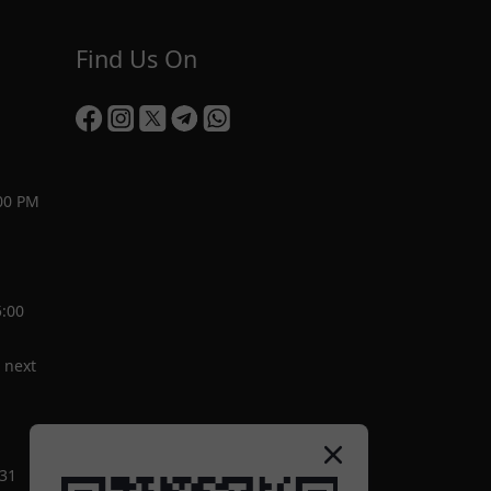
Find Us On
00 PM
5:00
 next
-31