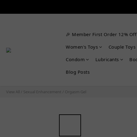


🎉 Member First Order 12% Off
Women's Toys
Couple Toys
Condom
Lubricants
Bo
Blog Posts
View All
/
Sexual Enhancement
/
Orgasm Gel