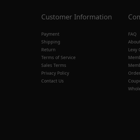
Customer Information
Com
Payment
FAQ
Shipping
About
Return
Lexy 
Terms of Service
Memb
Sales Terms
Membe
Privacy Policy
Order
Contact Us
Coupo
Whole