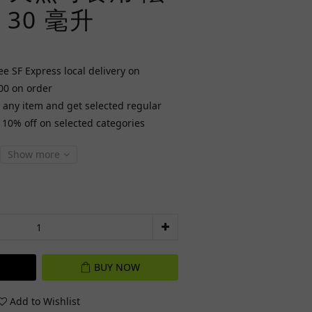
30 毫升
ee SF Express local delivery on
00 on order
any item and get selected regular
t 10% off on selected categories
Show more
BUY NOW
Add to Wishlist