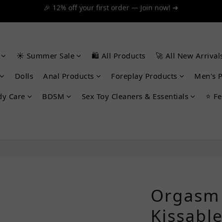
 $300+ for FREE SF Express, 🚚 $1200+ for FREE same-day express!
 $300+ for FREE SF Express, 🚚 $1200+ for FREE same-day express!
☀️ Summer Sale
🛍️ All Products
🚀 All New Arrival
Dolls
Anal Products
Foreplay Products
Men's 
dy Care
BDSM
Sex Toy Cleaners & Essentials
⭐ Fe
Orgasm
Kissab