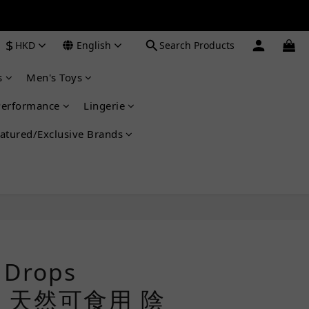
 ➔
 ➔
$
HKD
English
Search Products
s
Men's Toys
Performance
Lingerie
atured/Exclusive Brands
BUY NOW
 Drops
le 天然可食用 陰