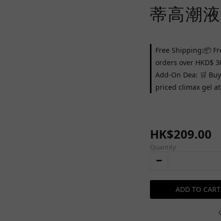
蒂高潮液 
Free Shipping:📦 Fr
orders over HKD$ 3
Add-On Dea: 🛒 Buy 
priced climax gel a
HK$209.00
Quantity
ADD TO CART