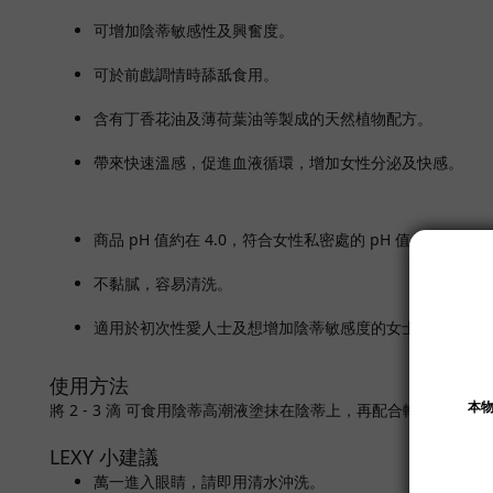
可增加陰蒂敏感性及興奮度。
可於前戲調情時舔舐食用。
含有丁香花油及薄荷葉油等製成的天然植物配方。
帶來快速溫感，促進血液循環，增加女性分泌及快感。
商品 pH 值約在 4.0，符合女性私密處的 pH 值 (3.8 
不黏膩，容易清洗。
適用於初次性愛人士及想增加陰蒂敏感度的女士使用。
使用方法
將 2 - 3 滴 可食用陰蒂高潮液塗抹在陰蒂上，再配合輕柔地按摩
LEXY 小建議
萬一進入眼睛，請即用清水沖洗。