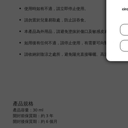
使用時如有不適，請立即停止使用。
請勿置於兒童易取處，防止誤吞食。
本產品為外用品，請避免塗抹於傷口及敏感皮膚。
如用後有任何不適，請停止使用，有需要可向醫生查詢。
請收納於陰涼之處所，避免陽光直接曝曬、高溫、潮濕之
產品規格
產品容量：30 ml
開封前保質期：約 3 年
開封後保質期：約 6 個月