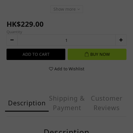
Show more
HK$229.00
Quantity
ADD TO CART
BUY NOW
Add to Wishlist
Shipping &
Customer
Description
Payment
Reviews
Description