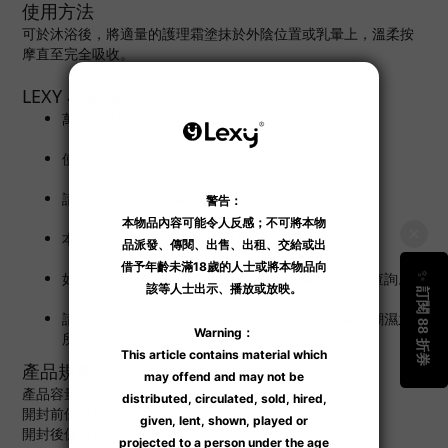
使用方法
可於沐浴後，將適量的護理霜塗抹於外陰位置或乳暈上，溫柔按
摩直至完全吸收。
LEXY 小建議
萬一進入眼睛，請即用清水沖洗。
使用時如有不適，請立即停止使用。
請勿置於兒童易取處，防止誤吞食。
本產品為外用品，請避免塗抹於傷口及敏感皮膚。
如用後有任何不適，請停止使用，有需要可向醫生查詢。
請收納於陰涼之處所，避免陽光直接曝曬、高溫、潮濕之處
所。
產品規格
產品容量：50 ml
開封前保質期：約 3 年
開封後保質期：約 6 個月