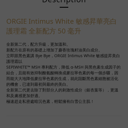
ORGIE Intimus White 敏感昇華亮白
護理霜 全新配方 50 毫升
全新第二代，配方升級，更加溫和。
新配方在原有的基礎上增加了麝香玫瑰籽油美白成分。
立即跟黑色素講 Bye Bye，ORGIE Intimus White 敏感提昇美白
護理霜以
SEPIWHITE™ MSH 專利配方，降低 α-MSH 與黑色素生成因子的
結合，且能有效抑制酪氨酸轉換成麥拉寧色素的每一個步驟，因
而能大大地降低麥拉寧色素的生成，就此阻斷黑色素細胞被活化
的機會，已達到最初與最終的美白。
全新第二代更去除了對部分人的刺激性成分（銀杏葉等），更溫
和及膚感更加舒適。
極速趕走私密處暗沉色素，輕鬆擁有白雪公主肌！