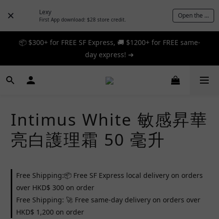
Lexy
Open the App
First App download: $28 store credit.
📦 $300+ for FREE SF Express, 🚚 $1200+ for FREE same-
📦 $300+ for FREE SF Express, 🚚 $1200+ for FREE same-
day express! ➔
day express! ➔
🎉 12% off your first order — Join now! ➔
📦 $300+ for FREE SF Express, 🚚 $1200+ for FREE same-
Intimus White 敏感昇華
day express! ➔
亮白護理霜 50 毫升
Free Shipping:📦 Free SF Express local delivery on orders
over HKD$ 300 on order
Free Shipping: 🚀 Free same-day delivery on orders over
HKD$ 1,200 on order