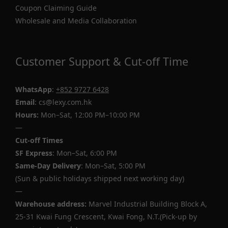
Coupon Claiming Guide
Wholesale and Media Collaboration
Customer Support & Cut-off Time
WhatsApp
:
+852 9727 6428
Email
: cs@lexy.com.hk
Hours:
Mon–Sat, 12:00 PM–10:00 PM
—
Cut-off Times
SF Express
: Mon–Sat, 6:00 PM
Same-Day Delivery
: Mon–Sat, 5:00 PM
(Sun & public holidays shipped next working day)
—
Warehouse address:
Marvel Industrial Building Block A,
25-31 Kwai Fung Crescent, Kwai Fong, N.T.(Pick-up by