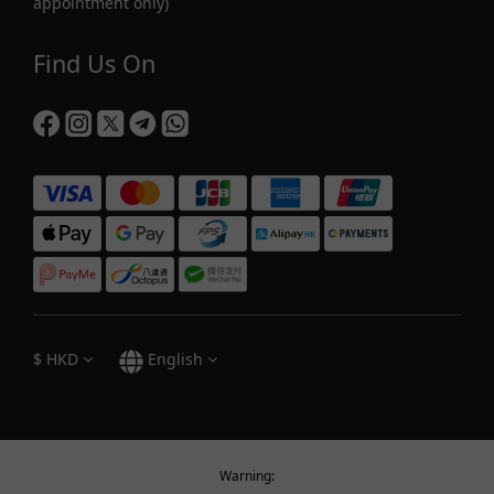
appointment only)
Find Us On
$
HKD
English
Warning: