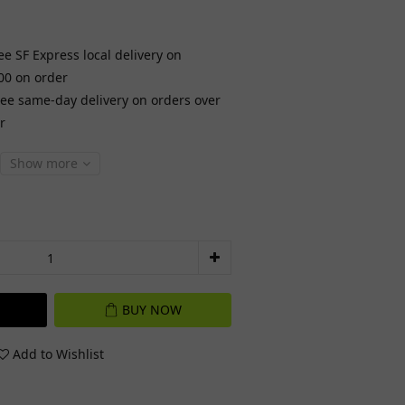
ee SF Express local delivery on
00 on order
ree same-day delivery on orders over
r
Show more
BUY NOW
Add to Wishlist