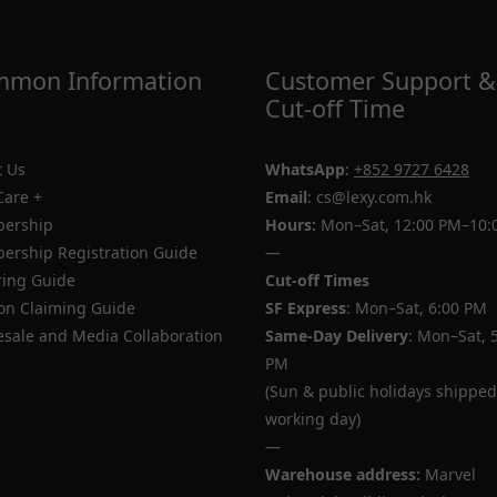
mon Information
Customer Support &
Cut-off Time
 Us
WhatsApp
:
+852 9727 6428
Care +
Email
: cs@lexy.com.hk
ership
Hours:
Mon–Sat, 12:00 PM–10:
rship Registration Guide
—
ing Guide
Cut-off Times
n Claiming Guide
SF Express
: Mon–Sat, 6:00 PM
sale and Media Collaboration
Same-Day Delivery
: Mon–Sat, 
PM
(Sun & public holidays shipped
working day)
—
Warehouse address:
Marvel